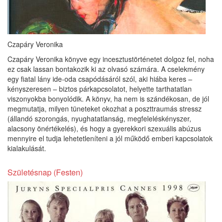
Czapáry Veronika
Czapáry Veronika könyve egy incesztustörténetet dolgoz fel, noha
ez csak lassan bontakozik ki az olvasó számára. A cselekmény
egy fiatal lány ide-oda csapódásáról szól, aki hiába keres –
kényszeresen – biztos párkapcsolatot, helyette tarthatatlan
viszonyokba bonyolódik. A könyv, ha nem is szándékosan, de jól
megmutatja, milyen tüneteket okozhat a poszttraumás stressz
(állandó szorongás, nyughatatlanság, megfeleléskényszer,
alacsony önértékelés), és hogy a gyerekkori szexuális abúzus
mennyire el tudja lehetetleníteni a jól működő emberi kapcsolatok
kialakulását.
Születésnap (Festen)