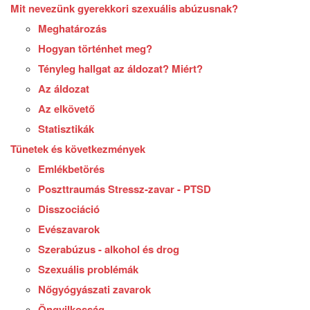
Mit nevezünk gyerekkori szexuális abúzusnak?
Meghatározás
Hogyan történhet meg?
Tényleg hallgat az áldozat? Miért?
Az áldozat
Az elkövető
Statisztikák
Tünetek és következmények
Emlékbetörés
Poszttraumás Stressz-zavar - PTSD
Disszociáció
Evészavarok
Szerabúzus - alkohol és drog
Szexuális problémák
Nőgyógyászati zavarok
Öngyilkosság