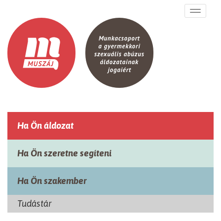
Ugrás a tartalomra
Toggle
navigati
Ha Ön áldozat
Ha Ön szeretne segíteni
Ha Ön szakember
Tudástár