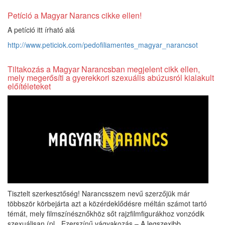
Petíció a Magyar Narancs cikke ellen!
A petíció itt írható alá
http://www.peticiok.com/pedofiliamentes_magyar_narancsot
Tiltakozás a Magyar Narancsban megjelent cikk ellen,
mely megerősíti a gyerekkori szexuális abúzusról kialakult
előítéleteket
Tisztelt szerkesztőség! Narancsszem nevű szerzőjük már
többször körbejárta azt a közérdeklődésre méltán számot tartó
témát, mely filmszínésznőkhöz sőt rajzfilmfigurákhoz vonzódik
szexuálisan (pl. „Ezerszínű vágyakozás – A legszexibb