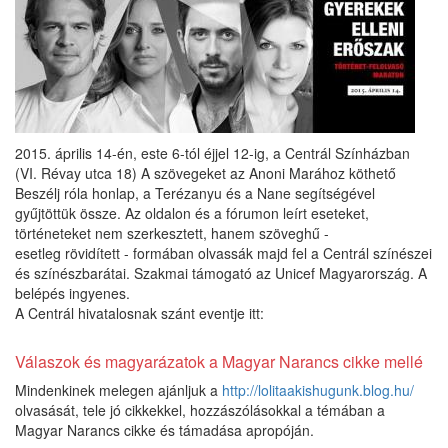
2015. április 14-én, este 6-tól éjjel 12-ig, a Centrál Színházban
(VI. Révay utca 18) A szövegeket az Anoni Marához köthető
Beszélj róla honlap, a Terézanyu és a Nane segítségével
gyűjtöttük össze. Az oldalon és a fórumon leírt eseteket,
történeteket nem szerkesztett, hanem szöveghű -
esetleg rövidített - formában olvassák majd fel a Centrál színészei
és színészbarátai. Szakmai támogató az Unicef Magyarország. A
belépés ingyenes.
A Centrál hivatalosnak szánt eventje itt:
Válaszok és magyarázatok a Magyar Narancs cikke mellé
Mindenkinek melegen ajánljuk a
http://lolitaakishugunk.blog.hu/
olvasását, tele jó cikkekkel, hozzászólásokkal a témában a
Magyar Narancs cikke és támadása apropóján.