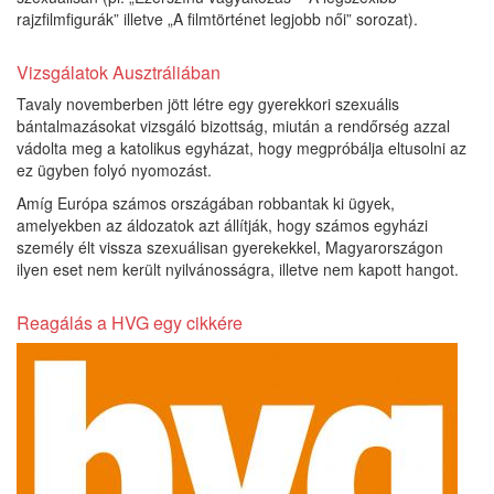
rajzfilmfigurák” illetve „A filmtörténet legjobb női” sorozat).
Vizsgálatok Ausztráliában
Tavaly novemberben jött létre egy gyerekkori szexuális
bántalmazásokat vizsgáló bizottság, miután a rendőrség azzal
vádolta meg a katolikus egyházat, hogy megpróbálja eltusolni az
ez ügyben folyó nyomozást.
Amíg Európa számos országában robbantak ki ügyek,
amelyekben az áldozatok azt állítják, hogy számos egyházi
személy élt vissza szexuálisan gyerekekkel, Magyarországon
ilyen eset nem került nyilvánosságra, illetve nem kapott hangot.
Reagálás a HVG egy cikkére