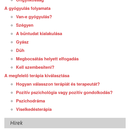
A gyógyulás folyamata
Van-e gyógyulás?
Szégyen
A bűntudat kialakulása
Gyász
Düh
Megbocsátás helyett elfogadás
Kell szembesíteni?
A megfelelő terápia kiválasztása
Hogyan válasszon terápiát és terapeutát?
Pozitív pszichológia vagy pozitív gondolkodás?
Pszichodráma
Viselkedésterápia
Hírek