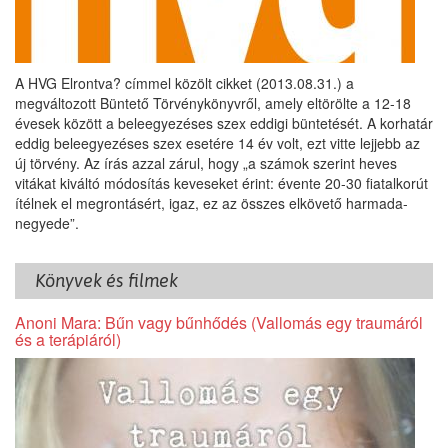
A HVG Elrontva? címmel közölt cikket (2013.08.31.) a
megváltozott Büntető Törvénykönyvről, amely eltörölte a 12-18
évesek között a beleegyezéses szex eddigi büntetését. A korhatár
eddig beleegyezéses szex esetére 14 év volt, ezt vitte lejjebb az
új törvény. Az írás azzal zárul, hogy „a számok szerint heves
vitákat kiváltó módosítás keveseket érint: évente 20-30 fiatalkorút
ítélnek el megrontásért, igaz, ez az összes elkövető harmada-
negyede”.
Könyvek és filmek
Anoni Mara: Bűn vagy bűnhődés (Vallomás egy traumáról
és a terápiáról)