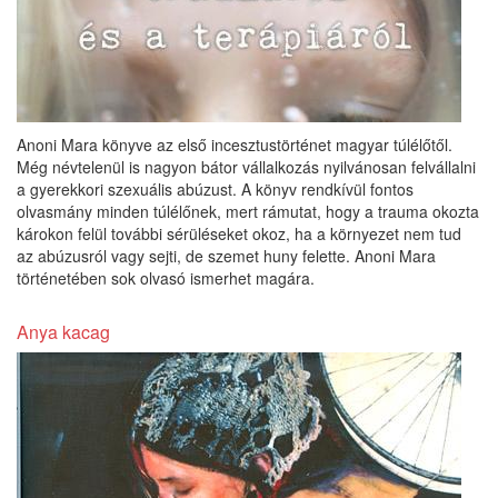
Anoni Mara könyve az első incesztustörténet magyar túlélőtől.
Még névtelenül is nagyon bátor vállalkozás nyilvánosan felvállalni
a gyerekkori szexuális abúzust. A könyv rendkívül fontos
olvasmány minden túlélőnek, mert rámutat, hogy a trauma okozta
károkon felül további sérüléseket okoz, ha a környezet nem tud
az abúzusról vagy sejti, de szemet huny felette. Anoni Mara
történetében sok olvasó ismerhet magára.
Anya kacag