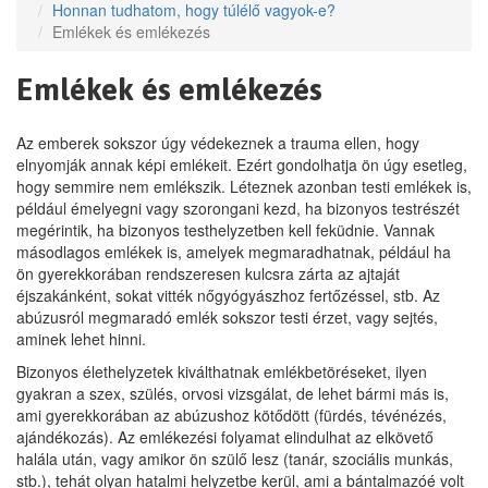
Honnan tudhatom, hogy túlélő vagyok-e?
Emlékek és emlékezés
Emlékek és emlékezés
Az emberek sokszor úgy védekeznek a trauma ellen, hogy
elnyomják annak képi emlékeit. Ezért gondolhatja ön úgy esetleg,
hogy semmire nem emlékszik. Léteznek azonban testi emlékek is,
például émelyegni vagy szorongani kezd, ha bizonyos testrészét
megérintik, ha bizonyos testhelyzetben kell feküdnie. Vannak
másodlagos emlékek is, amelyek megmaradhatnak, például ha
ön gyerekkorában rendszeresen kulcsra zárta az ajtaját
éjszakánként, sokat vitték nőgyógyászhoz fertőzéssel, stb. Az
abúzusról megmaradó emlék sokszor testi érzet, vagy sejtés,
aminek lehet hinni.
Bizonyos élethelyzetek kiválthatnak emlékbetöréseket, ilyen
gyakran a szex, szülés, orvosi vizsgálat, de lehet bármi más is,
ami gyerekkorában az abúzushoz kötődött (fürdés, tévénézés,
ajándékozás). Az emlékezési folyamat elindulhat az elkövető
halála után, vagy amikor ön szülő lesz (tanár, szociális munkás,
stb.), tehát olyan hatalmi helyzetbe kerül, ami a bántalmazóé volt