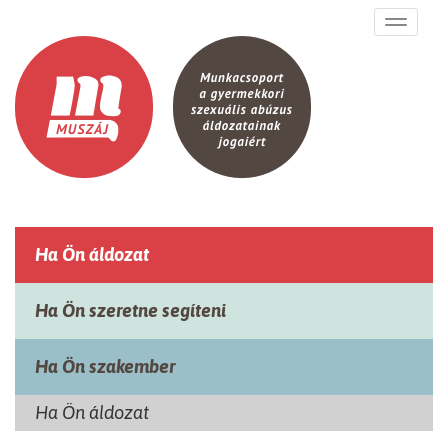
Ugrás a tartalomra
Toggle
navigati
Ha Ön áldozat
Ha Ön szeretne segíteni
Ha Ön szakember
Ha Ön áldozat