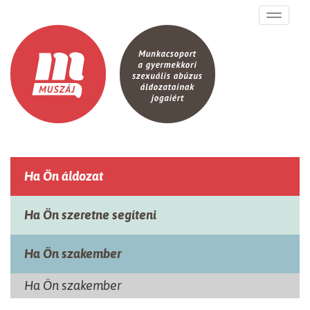
Ugrás a tartalomra
Toggle
navigati
Ha Ön áldozat
Ha Ön szeretne segíteni
Ha Ön szakember
Ha Ön szakember