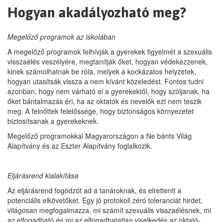
Hogyan akadályozható meg?
Megelőző programok az iskolában
A megelőző programok felhívják a gyerekek figyelmét a szexuális
visszaélés veszélyére, megtanítják őket, hogyan védekezzenek,
kinek számolhatnak be róla, melyek a kockázatos helyzetek,
hogyan utasítsák vissza a nem kívánt közeledést. Fontos tudni
azonban, hogy nem várható el a gyerekektől, hogy szóljanak, ha
őket bántalmazás éri, ha az oktatók és nevelők ezt nem teszik
meg. A felnőttek felelőssége, hogy biztonságos környezetet
biztosítsanak a gyerekeknek.
Megelőző programokkal Magyarországon a Ne bánts Világ
Alapítvány és az Eszter Alapítvány foglalkozik.
Eljárásrend kialakítása
Az eljárásrend fogódzót ad a tanároknak, és elrettenti a
potenciális elkövetőket. Egy jó protokoll zéró toleranciát hirdet,
világosan megfogalmazza, mi számít szexuális visszaélésnek, mi
az elfogadható és mi az elfogadhatatlan viselkedés az oktató-