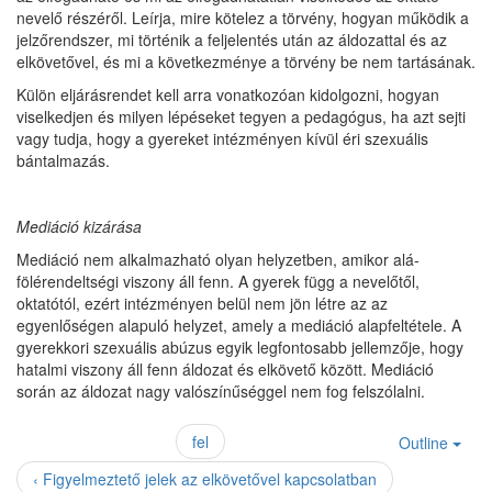
nevelő részéről. Leírja, mire kötelez a törvény, hogyan működik a
jelzőrendszer, mi történik a feljelentés után az áldozattal és az
elkövetővel, és mi a következménye a törvény be nem tartásának.
Külön eljárásrendet kell arra vonatkozóan kidolgozni, hogyan
viselkedjen és milyen lépéseket tegyen a pedagógus, ha azt sejti
vagy tudja, hogy a gyereket intézményen kívül éri szexuális
bántalmazás.
Mediáció kizárása
Mediáció nem alkalmazható olyan helyzetben, amikor alá-
fölérendeltségi viszony áll fenn. A gyerek függ a nevelőtől,
oktatótól, ezért intézményen belül nem jön létre az az
egyenlőségen alapuló helyzet, amely a mediáció alapfeltétele. A
gyerekkori szexuális abúzus egyik legfontosabb jellemzője, hogy
hatalmi viszony áll fenn áldozat és elkövető között. Mediáció
során az áldozat nagy valószínűséggel nem fog felszólalni.
fel
Outline
‹ Figyelmeztető jelek az elkövetővel kapcsolatban