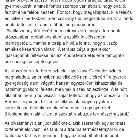
gyermekkorát, aminek fontos szerepe van abban, hogy önálló,
felnőtt énje felépülhessen. Fontos, hogy megállapítsa, ki a felelős
és milyen mértékben, mert csak így tud megszabadulni az állandó
bűntudattól és a trauma többi, még megmaradt
következményétől. Ezért nem célravezető, hogy a terapeuta
utószavában próbál enyhíteni a szülők felelősségén,
mentegetőzik, mintha a terápia hibája lenne, hogy a „szép
emlékek keserűvé válnak”. A terápia célja a gyerekkor
igazságának felfedése, és ezt Anoni Mara el is érte támogató
pszichológusa segítségével.
Az utószóban leírt Ferenczi-féle „nyelvzavar”-elmélet szintén
meghaladott, amennyiben az elkövető nem „félreérti” a gyerek
gyengédség iránti vágyát, hanem egyszerűen kihasználja és
hatalmat gyakorol felette, melynek a szex az eszköze. A felnőtt
általában nem „riad vissza” saját tettétől, ahogy az utószó állítja
Ferenczi nyomán, hiszen az elkövetők nagyon gyakran
sorozatosan bántalmaznak, néha nem is egy gyereket.
(Honlapunkon talál cikket a szexuális abúzus természetrajzáról.)
Az olvasmányt ajánljuk túlélőknek, akik szeretnék egy sorstárs
történetét elolvasni, és tanulni a trauma természetrajzáról, de
fontosnak tartjuk elmondani, hogy az írást átható bűntudat