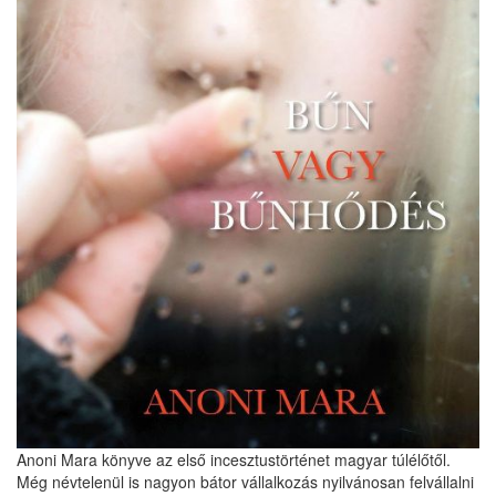
Anoni Mara könyve az első incesztustörténet magyar túlélőtől.
Még névtelenül is nagyon bátor vállalkozás nyilvánosan felvállalni