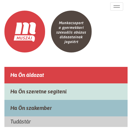
Ugrás a tartalomra
Toggle
navigati
Ha Ön áldozat
Ha Ön szeretne segíteni
Ha Ön szakember
Tudástár