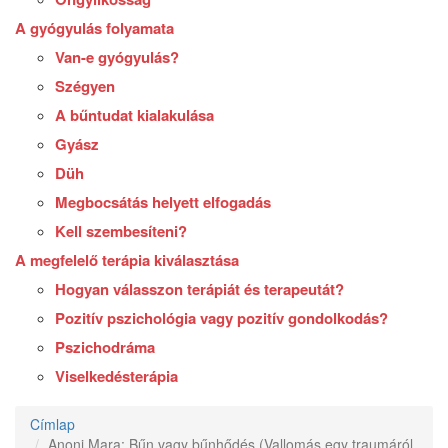
A gyógyulás folyamata
Van-e gyógyulás?
Szégyen
A bűntudat kialakulása
Gyász
Düh
Megbocsátás helyett elfogadás
Kell szembesíteni?
A megfelelő terápia kiválasztása
Hogyan válasszon terápiát és terapeutát?
Pozitív pszichológia vagy pozitív gondolkodás?
Pszichodráma
Viselkedésterápia
Címlap
Anoni Mara: Bűn vagy bűnhődés (Vallomás egy traumáról