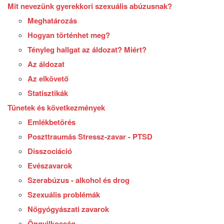
Mit nevezünk gyerekkori szexuális abúzusnak?
Meghatározás
Hogyan történhet meg?
Tényleg hallgat az áldozat? Miért?
Az áldozat
Az elkövető
Statisztikák
Tünetek és következmények
Emlékbetörés
Poszttraumás Stressz-zavar - PTSD
Disszociáció
Evészavarok
Szerabúzus - alkohol és drog
Szexuális problémák
Nőgyógyászati zavarok
Öngyilkosság