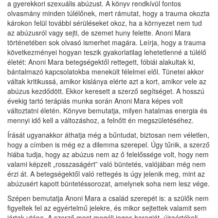
a gyerekkori szexuális abúzust. A könyv rendkívül fontos
olvasmány minden túlélőnek, mert rámutat, hogy a trauma okozta
károkon felül további sérüléseket okoz, ha a környezet nem tud
az abúzusról vagy sejti, de szemet huny felette. Anoni Mara
történetében sok olvasó ismerhet magára. Leírja, hogy a trauma
következményei hogyan teszik gyakorlatilag lehetetlenné a túlélő
életét: Anoni Mara betegségektől rettegett, fóbiái alakultak ki,
bántalmazó kapcsolatokba menekült félelmei elől. Tünetei akkor
váltak kritikussá, amikor kislánya elérte azt a kort, amikor vele az
abúzus kezdődött. Ekkor keresett a szerző segítséget. A hosszú
évekig tartó terápiás munka során Anoni Mara képes volt
változtatni életén. Könyve bemutatja, milyen hatalmas energia és
mennyi idő kell a változáshoz, a felnőtt én megszületéséhez.
Írását ugyanakkor áthatja még a bűntudat, biztosan nem véletlen,
hogy a címben is még ez a dilemma szerepel. Úgy tűnik, a szerző
hiába tudja, hogy az abúzus nem az ő felelőssége volt, hogy nem
valami képzelt „rosszaságért” való büntetés, valójában még nem
érzi át. A betegségektől való rettegés is úgy jelenik meg, mint az
abúzusért kapott büntetéssorozat, amelynek soha nem lesz vége.
Szépen bemutatja Anoni Mara a család szerepét is: a szülők nem
figyeltek fel az egyértelmű jelekre, és mikor sejtettek valamit sem
jártak utána. A szerző most megéli jogos haragját, újraértékeli