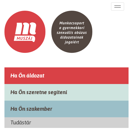
Ugrás a tartalomra
Toggle
navigati
Ha Ön áldozat
Ha Ön szeretne segíteni
Ha Ön szakember
Tudástár