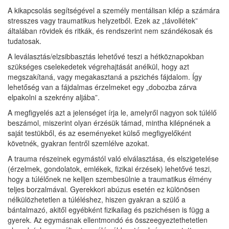
A kikapcsolás segítségével a személy mentálisan kilép a számára
stresszes vagy traumatikus helyzetből. Ezek az „távollétek”
általában rövidek és ritkák, és rendszerint nem szándékosak és
tudatosak.
A leválasztás/elzsibbasztás lehetővé teszi a hétköznapokban
szükséges cselekedetek végrehajtását anélkül, hogy azt
megszakítaná, vagy megakasztaná a pszichés fájdalom. Így
lehetőség van a fájdalmas érzelmeket egy „dobozba zárva
elpakolni a szekrény aljába”.
A megfigyelés azt a jelenséget írja le, amelyről nagyon sok túlélő
beszámol, miszerint olyan érzésük támad, mintha kilépnének a
saját testükből, és az eseményeket külső megfigyelőként
követnék, gyakran fentről szemlélve azokat.
A trauma részeinek egymástól való elválasztása, és elszigetelése
(érzelmek, gondolatok, emlékek, fizikai érzések) lehetővé teszi,
hogy a túlélőnek ne kelljen szembesülnie a traumatikus élmény
teljes borzalmával. Gyerekkori abúzus esetén ez különösen
nélkülözhetetlen a túléléshez, hiszen gyakran a szülő a
bántalmazó, akitől egyébként fizikailag és pszichésen is függ a
gyerek. Az egymásnak ellentmondó és összeegyeztethetetlen