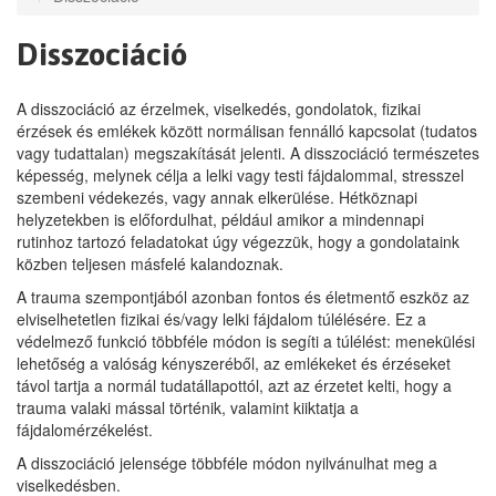
Disszociáció
A disszociáció az érzelmek, viselkedés, gondolatok, fizikai
érzések és emlékek között normálisan fennálló kapcsolat (tudatos
vagy tudattalan) megszakítását jelenti. A disszociáció természetes
képesség, melynek célja a lelki vagy testi fájdalommal, stresszel
szembeni védekezés, vagy annak elkerülése. Hétköznapi
helyzetekben is előfordulhat, például amikor a mindennapi
rutinhoz tartozó feladatokat úgy végezzük, hogy a gondolataink
közben teljesen másfelé kalandoznak.
A trauma szempontjából azonban fontos és életmentő eszköz az
elviselhetetlen fizikai és/vagy lelki fájdalom túlélésére. Ez a
védelmező funkció többféle módon is segíti a túlélést: menekülési
lehetőség a valóság kényszeréből, az emlékeket és érzéseket
távol tartja a normál tudatállapottól, azt az érzetet kelti, hogy a
trauma valaki mással történik, valamint kiiktatja a
fájdalomérzékelést.
A disszociáció jelensége többféle módon nyilvánulhat meg a
viselkedésben.