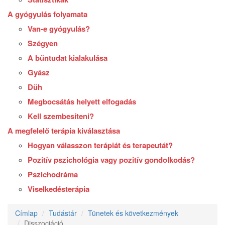
A gyógyulás folyamata
Van-e gyógyulás?
Szégyen
A bűntudat kialakulása
Gyász
Düh
Megbocsátás helyett elfogadás
Kell szembesíteni?
A megfelelő terápia kiválasztása
Hogyan válasszon terápiát és terapeutát?
Pozitív pszichológia vagy pozitív gondolkodás?
Pszichodráma
Viselkedésterápia
Címlap
Tudástár
Tünetek és következmények
Disszociáció