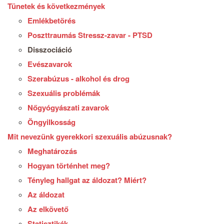
Tünetek és következmények
Emlékbetörés
Poszttraumás Stressz-zavar - PTSD
Disszociáció
Evészavarok
Szerabúzus - alkohol és drog
Szexuális problémák
Nőgyógyászati zavarok
Öngyilkosság
Mit nevezünk gyerekkori szexuális abúzusnak?
Meghatározás
Hogyan történhet meg?
Tényleg hallgat az áldozat? Miért?
Az áldozat
Az elkövető
Statisztikák