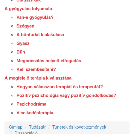
A gyógyulás folyamata
Van-e gyógyulás?
Szégyen
A bűntudat kialakulása
Gyász
Düh
Megbocsátás helyett elfogadás
Kell szembesíteni?
A megfelelő terápia kiválasztása
Hogyan válasszon terápiát és terapeutát?
Pozitív pszichológia vagy pozitív gondolkodás?
Pszichodráma
Viselkedésterápia
Címlap
Tudástár
Tünetek és következmények
Disszociáció