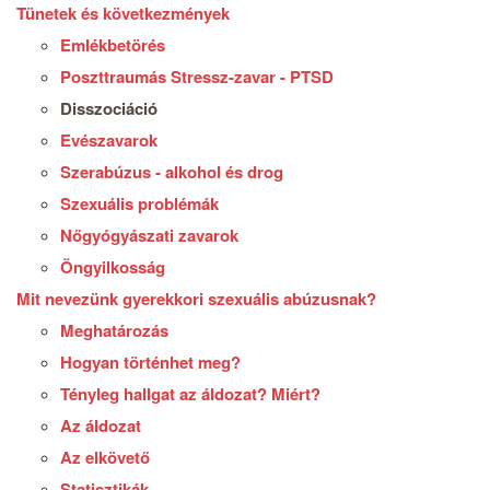
Tünetek és következmények
Emlékbetörés
Poszttraumás Stressz-zavar - PTSD
Disszociáció
Evészavarok
Szerabúzus - alkohol és drog
Szexuális problémák
Nőgyógyászati zavarok
Öngyilkosság
Mit nevezünk gyerekkori szexuális abúzusnak?
Meghatározás
Hogyan történhet meg?
Tényleg hallgat az áldozat? Miért?
Az áldozat
Az elkövető
Statisztikák