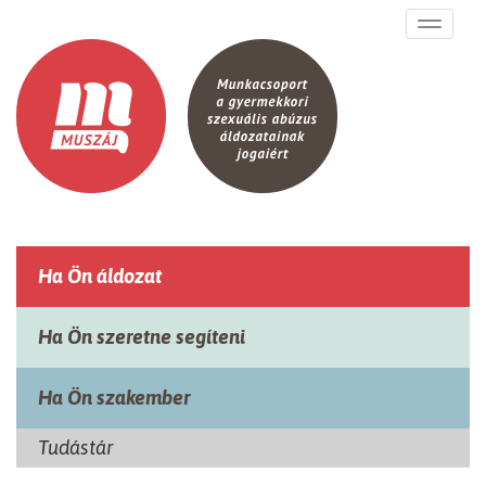
Ugrás a tartalomra
Toggle
navigati
Ha Ön áldozat
Ha Ön szeretne segíteni
Ha Ön szakember
Tudástár