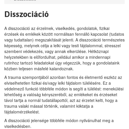
Disszociáció
A disszociáció az érzelmek, viselkedés, gondolatok, fizikai
érzések és emlékek között normálisan fennálló kapcsolat (tudatos
vagy tudattalan) megszakítását jelenti. A disszociáció természetes
képesség, melynek célja a lelki vagy testi fájdalommal, stresszel
szembeni védekezés, vagy annak elkerülése. Hétköznapi
helyzetekben is előfordulhat, például amikor a mindennapi
rutinhoz tartozó feladatokat úgy végezzük, hogy a gondolataink
közben teljesen másfelé kalandoznak.
A trauma szempontjából azonban fontos és életmentő eszköz az
elviselhetetlen fizikai és/vagy lelki fájdalom túlélésére. Ez a
védelmező funkció többféle módon is segíti a túlélést: menekülési
lehetőség a valóság kényszeréből, az emlékeket és érzéseket
távol tartja a normál tudatállapottól, azt az érzetet kelti, hogy a
trauma valaki mással történik, valamint kiiktatja a
fájdalomérzékelést.
A disszociáció jelensége többféle módon nyilvánulhat meg a
viselkedésben.