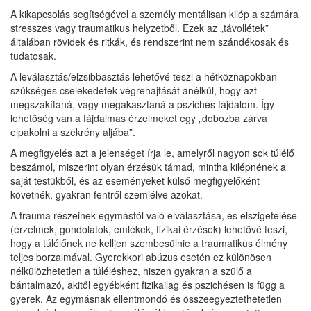
A kikapcsolás segítségével a személy mentálisan kilép a számára
stresszes vagy traumatikus helyzetből. Ezek az „távollétek”
általában rövidek és ritkák, és rendszerint nem szándékosak és
tudatosak.
A leválasztás/elzsibbasztás lehetővé teszi a hétköznapokban
szükséges cselekedetek végrehajtását anélkül, hogy azt
megszakítaná, vagy megakasztaná a pszichés fájdalom. Így
lehetőség van a fájdalmas érzelmeket egy „dobozba zárva
elpakolni a szekrény aljába”.
A megfigyelés azt a jelenséget írja le, amelyről nagyon sok túlélő
beszámol, miszerint olyan érzésük támad, mintha kilépnének a
saját testükből, és az eseményeket külső megfigyelőként
követnék, gyakran fentről szemlélve azokat.
A trauma részeinek egymástól való elválasztása, és elszigetelése
(érzelmek, gondolatok, emlékek, fizikai érzések) lehetővé teszi,
hogy a túlélőnek ne kelljen szembesülnie a traumatikus élmény
teljes borzalmával. Gyerekkori abúzus esetén ez különösen
nélkülözhetetlen a túléléshez, hiszen gyakran a szülő a
bántalmazó, akitől egyébként fizikailag és pszichésen is függ a
gyerek. Az egymásnak ellentmondó és összeegyeztethetetlen